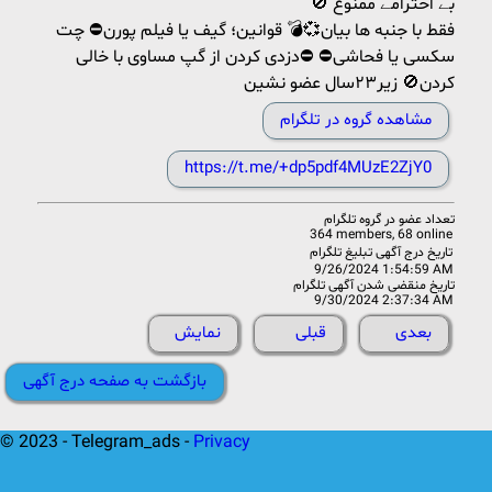
🚫 بے احترامے ممنوع
فقط با جنبه ها بیان💞💣 قوانین؛ گیف یا فیلم پورن⛔️ چت
سکسی یا فحاشی⛔️ ⛔دزدی کردن از گپ مساوی با خالی
کردن🚫 زیر۲۳سال عضو نشین
مشاهده گروه در تلگرام
https://t.me/+dp5pdf4MUzE2ZjY0
تعداد عضو در
گروه تلگرام
364 members, 68 online
تاریخ درج آگهی تبلیغ تلگرام
9/26/2024 1:54:59 AM
تاریخ منقضی شدن آگهی تلگرام
9/30/2024 2:37:34 AM
بعدی
قبلی
نمایش
بازگشت به صفحه درج آگهی
© 2023 - Telegram_ads -
Privacy