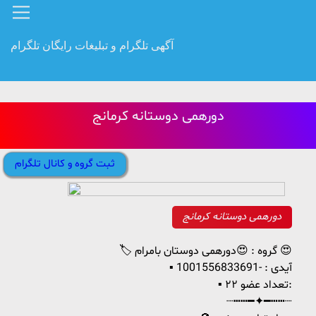
آگهی تلگرام و تبلیغات رایگان تلگرام
دورهمی دوستانه کرمانج
ثبت گروه و کانال تلگرام
دورهمی دوستانه کرمانج
🏷 گروه : 😍دورهمی دوستان بامرام 😍
▪️ آیدی : -1001556833691
▪️ تعداد عضو ۲۲:
┈┅┅━✦━┅┅┈