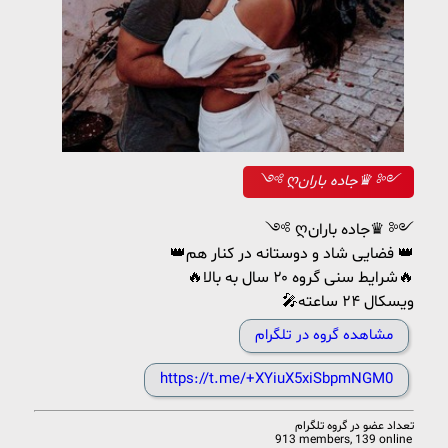
༺ ღجاده باران♛ ༻
༺ ღجاده باران♛ ༻
👑فضایی شاد و دوستانه در کنار هم 👑
🔥شرایط سنی گروه ۲۰ سال به بالا🔥
🎤ویسکال ۲۴ ساعته
مشاهده گروه در تلگرام
https://t.me/+XYiuX5xiSbpmNGM0
تعداد عضو در
گروه تلگرام
913 members, 139 online