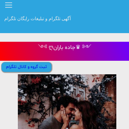
آگهی تلگرام و تبلیغات رایگان تلگرام
༺ ღجاده باران♛ ༻
ثبت گروه و کانال تلگرام