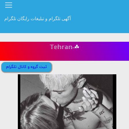
آگهی تلگرام و تبلیغات رایگان تلگرام
𝕋𝕖𝕙𝕣𝕒𝕟 ̶☘
ثبت گروه و کانال تلگرام