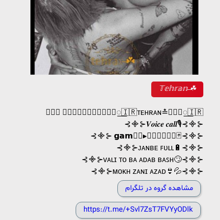
𝕋𝕖𝕙𝕣𝕒𝕟 ̶☘
𝔀𝓵𝓬 𝙞𝙧꯭𝙖꯭𝙣꯭≛꯭⃝⃭‌꯭🇮🇷ᴛᴇʜʀᴀɴ≛꯭⃝⃭‌꯭🇮🇷
⊰᯽⊱𝑽𝒐𝒊𝒄𝒆 𝒄𝒂𝒍𝒍🎙⊰᯽⊱
⊰᯽⊱ 𝗴𝗮𝗺𝗲⃟▸‌‌𝓷𝓲𝓰𝓱𝓽𝓼🃏⊰᯽⊱
⊰᯽⊱ᴊᴀɴʙᴇ ꜰᴜʟʟ🔋⊰᯽⊱
⊰᯽⊱ᴠᴀʟɪ ᴛᴏ ʙᴀ ᴀᴅᴀʙ ʙᴀꜱʜ🙄⊰᯽⊱
⊰᯽⊱ᴍᴏᴋʜ ᴢᴀɴɪ ᴀᴢᴀᴅ👙💦⊰᯽⊱
مشاهده گروه در تلگرام
https://t.me/+Svl7ZsT7FVYyODlk