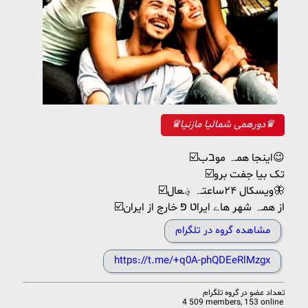
♛دورهمی شمالیا مازنیا♛
☑️اینجا همـہ موבب😉
☑️تک بیا جفت برو
☑️ویسکال ۲۴ساعتـہ ؋ـعال🦋
☑️از همـہ شهر هاے ایراט פּ خارج از ایران
مشاهده گروه در تلگرام
https://t.me/+q0A-phQDEeRlMzgx
تعداد عضو در
گروه تلگرام
4 509 members, 153 online