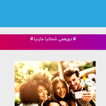
♛دورهمی شمالیا مازنیا♛