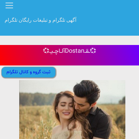
آگهی تلگرام و تبلیغات رایگان تلگرام
💞آلــاچــیــDostanــقــ💞
ثبت گروه و کانال تلگرام