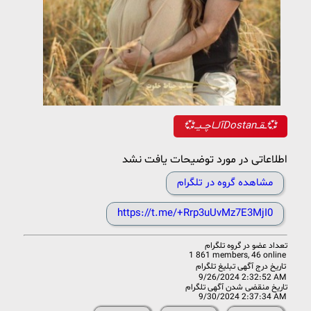
💞آلــاچــیــDostanــقــ💞
اطلاعاتی در مورد توضیحات یافت نشد
مشاهده گروه در تلگرام
https://t.me/+Rrp3uUvMz7E3MjI0
تعداد عضو در
گروه تلگرام
1 861 members, 46 online
تاریخ درج آگهی تبلیغ تلگرام
9/26/2024 2:32:52 AM
تاریخ منقضی شدن آگهی تلگرام
9/30/2024 2:37:34 AM