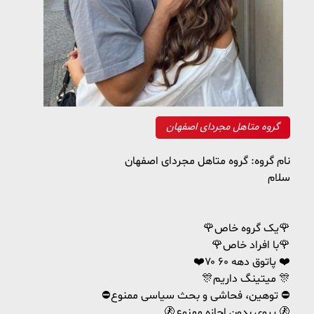
گروه متاهل مجردای اصفهان
نام گروه: گروه متاهل مجردای اصفهان
سلام
🌹یک گروه خاص🌹
🌹با افراد خاص🌹
❤️پاتوق دهه ۶۰ ۷۰ ❤️
🎊میتینگ داریم 🎊
⛔توهین، فحاشی و بحث سیاسی ممنوع ⛔
🚷پیوی بدون اجازه ممنوع 🚷