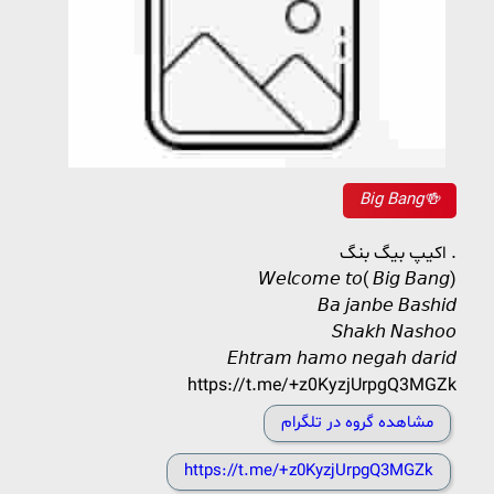
Big Bang🍻
اکیپ بیگ بنگ .
𝘞𝘦𝘭𝘤𝘰𝘮𝘦 𝘵𝘰( 𝘉𝘪𝘨 𝘉𝘢𝘯𝘨)
𝘉𝘢 𝘫𝘢𝘯𝘣𝘦 𝘉𝘢𝘴𝘩𝘪𝘥
𝘚𝘩𝘢𝘬𝘩 𝘕𝘢𝘴𝘩𝘰𝘰
𝘌𝘩𝘵𝘳𝘢𝘮 𝘩𝘢𝘮𝘰 𝘯𝘦𝘨𝘢𝘩 𝘥𝘢𝘳𝘪𝘥
https://t.me/+z0KyzjUrpgQ3MGZk
مشاهده گروه در تلگرام
https://t.me/+z0KyzjUrpgQ3MGZk