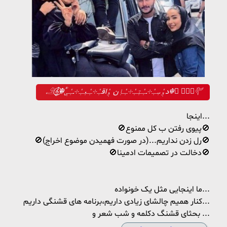
𓄂𝄞⃝⃭☬ٖٖؒٗدوٖٗسٖـٖٗ⸭ــٖٗتٖـٖٗ⸭ـٖٗاٖن وٖٗاقـٖٗ⸭ـٖٗعٖـٖٗ⸭ــٖٗیٖ☬ ⃟𝄞⃝⃭𔒝
اینجا...
🚫پیوی رفتن ب کل ممنوع🚫
🚫رل زدن نداریم...(در صورت فهمیدن موضوع اخراج)🚫
🚫دخالت در تصمیمات ادمینا🚫
ما اینجایی مثل یک خونواده...
کنار همیم چالشای زیادی داریم،برنامه های قشنگی داریم...
بحثای قشنگ دکلمه و شب شعر و ...