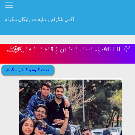
آگهی تلگرام و تبلیغات رایگان تلگرام
𓄂𝄞⃝⃭☬ٖٖؒٗدوٖٗسٖـٖٗ⸭ــٖٗتٖـٖٗ⸭ـٖٗاٖن وٖٗاقـٖٗ⸭ـٖٗعٖـٖٗ⸭ــٖٗیٖ☬ ⃟𝄞⃝⃭𔒝
ثبت گروه و کانال تلگرام