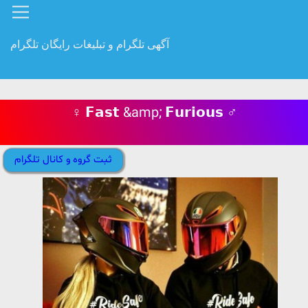
آگهی تلگرام و تبلیغات رایگان تلگرام
♀️ 𝗙𝗮𝘀𝘁 &amp; 𝗙𝘂𝗿𝗶𝗼𝘂𝘀 ♂️
ثبت گروه و کانال تلگرام