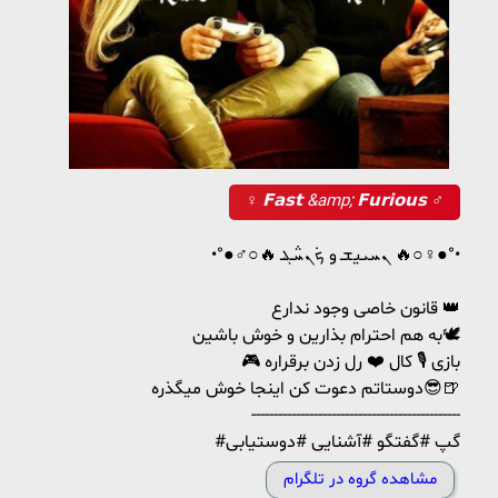
♀️ 𝗙𝗮𝘀𝘁 &amp; 𝗙𝘂𝗿𝗶𝗼𝘂𝘀 ♂️
•°●♂️○🔥 ܢܚܝ‌یܫ و ܟܿܢܚ݅ܔ 🔥○♀️●°•
قانون خاصی وجود ندارع 👑
به هم احترام بذارین و خوش باشین🕊
🎮 بازی 🎙️ کال ❤️ رل زدن برقراره
دوستاتم دعوت کن اینجا خوش میگذره😎🍺
-----------------------------------------------
#گپ #گفتگو #آشنایی #دوستیابی
مشاهده گروه در تلگرام