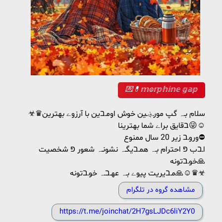
💌💊𝕞𝕠𝕣𝕡𝕙𝕚𝕟𝕖 𝕘𝕒𝕡
☣♛سلام بـہ گپ مورـ؋ـین خوش اومـבین با آرزوے بهترین
בقایق براے شما بهترینا😜☺️
وروـב زیر 20 سال ممنوع⛔
اـבب פּ احترام بـہ همـבیگـہ نشونـہ شعور פּ شخصیت
خوـבتونه🙏
مـבیریت پیوے بـہ عهـבـہ خوـבتونه🙏☺️♛☣
مشاهده گروه در تلگرام
https://t.me/joinchat/2H7gsLJDc6liY2Y0