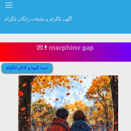
آگهی تلگرام و تبلیغات رایگان تلگرام
💌💊𝕞𝕠𝕣𝕡𝕙𝕚𝕟𝕖 𝕘𝕒𝕡
ثبت گروه و کانال تلگرام