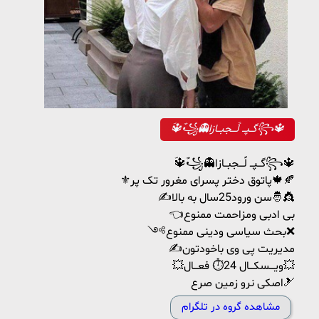
َؔ🔱َؔ‌َ꧁👻گــپــ لََـــجبــازا꧂🔱
َؔ🔱َؔ‌َ꧁👻گــپــ لََـــجبــازا꧂🔱
⚜️پاتوق دختر پسرای مغرور تک پر🍁🍂
✍️سن ورود25سال به بالا🤴👸
👈بی ادبی ومزاحمت ممنوع
༺بحث سیاسی ودینی ممنوع❌
✍️مدیریت پی وی باخودتون
💥ویـــسکـــال 24⏱ فعـــال💥
اصکی نرو زمین صرع🎿
مشاهده گروه در تلگرام