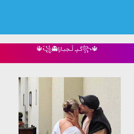
َؔ🔱َؔ‌َ꧁👻گــپــ لََـــجبــازا꧂🔱