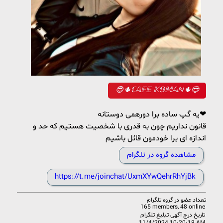
😎🌵ℂ𝔸𝔽𝔼 𝕂𝕆𝕄𝔸ℕ🌵😎
یه گپ ساده برا دورهمی دوستانه❤
قانون نداریم چون به قدری با شخصیت هستیم که حد و
اندازه ای برا خودمون قائل باشیم
مشاهده گروه در تلگرام
https://t.me/joinchat/UxmXYwQehrRhYjBk
تعداد عضو در
گروه تلگرام
165 members, 48 online
تاریخ درج آگهی تبلیغ تلگرام