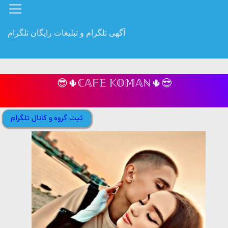
آگهی تلگرام و تبلیغات رایگان تلگرام
😎🌵ℂ𝔸𝔽𝔼 𝕂𝕆𝕄𝔸ℕ🌵😎
ثبت گروه و کانال تلگرام