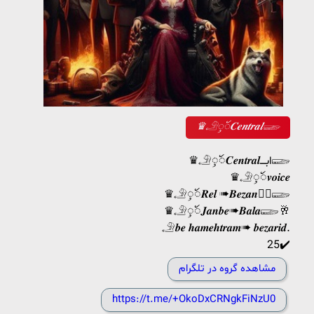
♛𓄂ꪴꪰ𝑪𝒆𝒏𝒕𝒓𝒂𝒍𓆃
♛𓄂ꪴꪰ𝑪𝒆𝒏𝒕𝒓𝒂𝒍ابــــ𓆃
♛𓄂ꪴꪰ𝒗𝒐𝒊𝒄𝒆
♛𓄂ꪴꪰ𝑹𝒆𝒍 ➠𝑩‌𝒆‌𝒛‌𝒂‌𝒏‌❤️‍🔥𓆃
♛𓄂ꪴꪰ𝑱‌𝒂‌𝒏‌𝒃‌𝒆➠𝑩‌𝒂‌𝒍‌𝒂‌𓆃🥂
𓄂𝒃𝒆 𝒉𝒂𝒎𝒆𝒉𝒕𝒓𝒂𝒎➠ 𝒃𝒆𝒛𝒂𝒓𝒊𝒅.
25✔️
مشاهده گروه در تلگرام
https://t.me/+OkoDxCRNgkFiNzU0