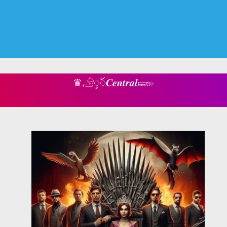
♛𓄂ꪴꪰ𝑪𝒆𝒏𝒕𝒓𝒂𝒍𓆃