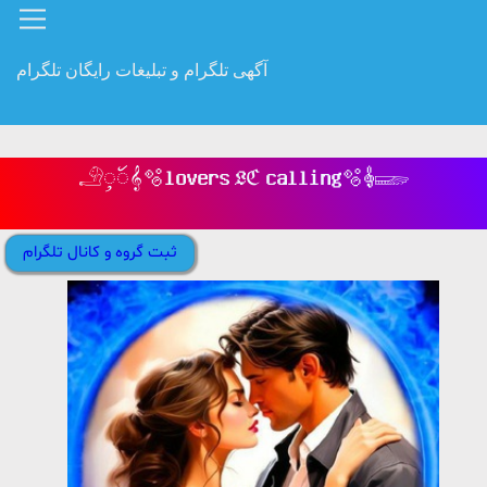
آگهی تلگرام و تبلیغات رایگان تلگرام
𓄂ꪴꪰ𝄞🫧𝐥𝐨𝐯𝐞𝐫𝐬 𝔏ℭ 𝐜𝐚𝐥𝐥𝐢𝐧𝐠🫧𝄞𓆃
ثبت گروه و کانال تلگرام