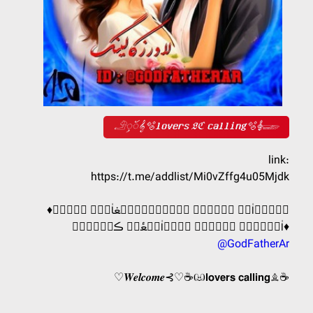
𓄂ꪴꪰ𝄞🫧𝐥𝐨𝐯𝐞𝐫𝐬 𝔏ℭ 𝐜𝐚𝐥𝐥𝐢𝐧𝐠🫧𝄞𓆃
link:
https://t.me/addlist/Mi0vZffg4u05Mjdk
♦️ب࣪ٙرؓاٰݺ࣮ دࣸرؓجۚ تٙ࣫ب࣪ٙلۙݺ࣮غاٰتٙ࣫ ب࣪ٙه࣬
اٰݺ࣮دࣸݺ࣮ زؗݺ࣮رؓ مۘرؓاٰجۚعٔه࣬ ڪنۨݺ࣮دࣸ♦️
@GodFatherAr
♡𝑾𝒆𝒍𝒄𝒐𝒎𝒆⊰♡☕ඏ𝗹𝗼𝘃𝗲𝗿𝘀 𝗰𝗮𝗹𝗹𝗶𝗻𝗴♗☕