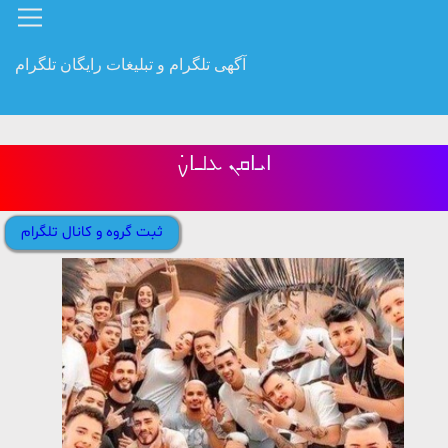
آگهی تلگرام و تبلیغات رایگان تلگرام
ߊ‌‌ܝ‌ߊ‌‌ܩܢ‌‌ ܥ‌‌ࡋߺߊ‌‌ࡍ߭
ثبت گروه و کانال تلگرام