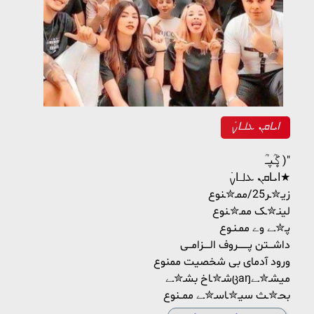
ߊ‌‌ܝ‌ߊ‌‌ܩܢ‌‌ ܥ‌‌ࡋߺߊ‌‌ࡍ߭
گ۪۪ـؒؔپــؒؔ )"
ߊ‌‌ܝ‌ߊ‌‌ܩܢ‌‌ ܥ‌‌ࡋߺߊ‌‌ࡍ߭★
زیـ✮ـر25/ممـ✮ـنوع
لینـ✮ـک ممـ✮ـنوع
پـ✮ـے وے ممـنـوع
داشـــتن پـــــــروف الــــزامــی
ورود آدمای بی شخصیت ممنوع
شـ✮ـاخ بشـ✮ـےცaŋمیشـ✮ـے
بحـ✮ـث سیـ✮ـاسـ✮ـے ممــنوع