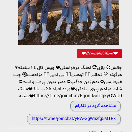
❤️𝐵𝑒𝒶𝓊𝓉𝒾𝒻𝓊𝓁 𝑀𝒾𝓃𝒹❤️
چالش💞 بازی💞 اهنگ درخواستی❤️ ويس كال ٢٤ ساعته♥️
هرگونه 💛 تحقیر🙅‍♂️ توهين🙅‍♂️ بی ادبی🙅‍♂️ مزاحمت🔇 چت
غیرفارسی⛔️ بهم زدن جوگپ⛔️ ممبر بدون پروف و اسم⛔️
شات مزاحم پیوی بیادگرو❤️ورود افراد 25 ب بالا ❤️مایک
بسته❤️https://t.me/joinchat/Eqon05oTfjkyOWU0
مشاهده گروه در تلگرام
https://t.me/joinchat/yRW-GgWnzfg5MTRk