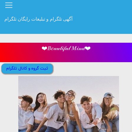
آگهی تلگرام و تبلیغات رایگان تلگرام
❤️𝐵𝑒𝒶𝓊𝓉𝒾𝒻𝓊𝓁 𝑀𝒾𝓃𝒹❤️
ثبت گروه و کانال تلگرام