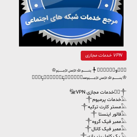
خدمات مجازی VPN
♔﷽ دٰٖورٰٖدٰٖ ╄
سـٰٖـۘۘــٍٰلـٰٖـۘۘــٍٰامۘۘ﷽♔
𓅋VPN خدمات مجازی☠⃝༒
༒خدمات پرمیوم𓅓
༒مستر کارت ترکیه𓅓
༒ فالور اینستا𓅓
༒ممبر فیک گروه𓅓
༒ممبر فیک کانال𓅓
༒پک کامل بنر بازی 𓅓