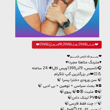
❤️مـــتـــا&#39;هــلــا&#39;👫مـــجــرّدّا&#39;❤️
❤﷽❤
♥متینگ متاهلا مجردا♥
تاسیس، 𝟡آذر1395ويس كال🔊 𝟤𝟦 ساعته🎧
در بزرگترین گپ تلگرام👑💪🏻
🍃 سن ورودی دخترا پسرا 🍃
🍃 بحث سیاسی = توهین = بی ادبی ❌⛔
🍃مثبت 🔞⛔🍃 پیوی ⛔🍃
🍃لینک دادن PV⛔🍃
🍃چت فقط فارسی ✅🍃
🍃 ویس کال ۲۴ ⏱️فعال ✅