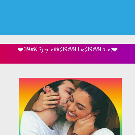
❤️مـــتـــا&#39;هــلــا&#39;👫مـــجــرّدّا&#39;❤️