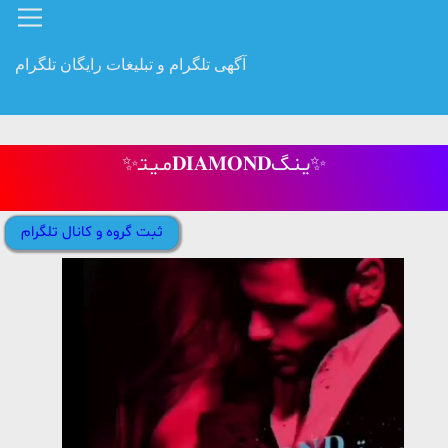
آگهی تلگرام و تبلیغات رایگان تلگرام
✨مـیـتـ𝐃𝐈𝐀𝐌𝐎𝐍𝐃یـنـگ✨
ثبت گروه و کانال تلگرام