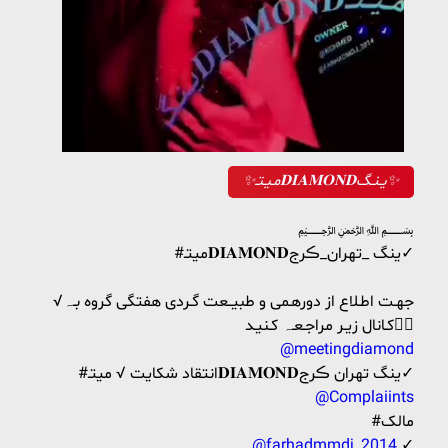
✨مـیـتـ𝐃𝐈𝐀𝐌𝐎𝐍𝐃یـنـگ✨
﷽
#میتـ𝐃𝐈𝐀𝐌𝐎𝐍𝐃ینگ _تهران_ڪرج✓
√جهـت اطـلاع از دورهـمی و طبیــعت گـردی هفتگی گروه بـہ
کـانال زیـر مراجـعـہ کـنیـد👇🏾
@meetingdiamond
#انتقاد شكايت √ میتـ𝐃𝐈𝐀𝐌𝐎𝐍𝐃ینگ تهران ڪرج✓
@Complaiints
#مالک
@farhadmmdj_2014
✓