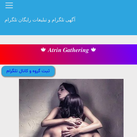
آگهی تلگرام و تبلیغات رایگان تلگرام
🍁 𝑨𝒕𝒓𝒊𝒏 𝑮𝒂𝒕𝒉𝒆𝒓𝒊𝒏𝒈 🍁
ثبت گروه و کانال تلگرام