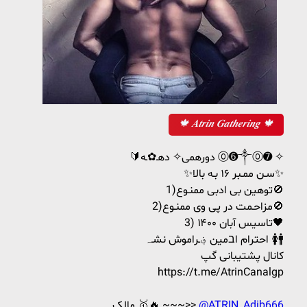
🍁 𝑨𝒕𝒓𝒊𝒏 𝑮𝒂𝒕𝒉𝒆𝒓𝒊𝒏𝒈 🍁
🔰دورهمی✧ دهـ✿ـه ⓪➏༒︎⓪➐ ✧
✨️سـن ممـبر ۱۶ بـه بالا✨️
1)توهین بی ادبی ممنـوع🚫
2)مزاحـمت در پی وی ممنـوع🚫
3)تاسیس آبان ۱۴۰۰ ‏🖤
احترام اבمین ؋ـراموش نشـہ 🚺🚹
کانال پشتیبانی گپ
https://t.me/AtrinCanalgp
@ATRIN_Adib666
مالک 🥇🔥 ~~~>>