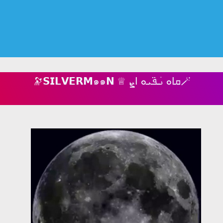
🔭𝗦𝗜𝗟𝗩𝗘𝗥𝗠๑๑𝗡 ♕ ܩߊ‌‌ܘ ࡅ࣪ߺܦ߳ܝ‌ܘ ߊ‌‌ܨ🪄