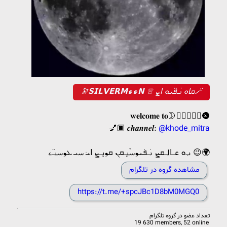
🔭𝗦𝗜𝗟𝗩𝗘𝗥𝗠๑๑𝗡 ♕ ܩߊ‌‌ܘ ࡅ࣪ߺܦ߳ܝ‌ܘ ߊ‌‌ܨ🪄
𝐰𝐞𝐥𝐜𝐨𝐦𝐞 𝐭𝐨🌛𝐦𝐨𝐨𝐧‌‌🌚
💅🏿 𝒄𝒉𝒂𝒏𝒏𝒆𝒍:
@khode_mitra
ࡅߺ߲ܘ عߺߊ‌‌ࡋߺܩܨ ࡅ࣪ߺܦ߭ܝ‌❟ࡄ֒ࡅ࡙ߺܩܢ‌‌ ܩ❟ࡅ࡙ߺܨ ߊ‌‌ܝּ ࡄܝ‌ ܥ‌‌❟ࡄࡅߺ߳ࡉ‌ 😉🌍
مشاهده گروه در تلگرام
https://t.me/+spcJBc1D8bM0MGQ0
تعداد عضو در
گروه تلگرام
19 630 members, 52 online