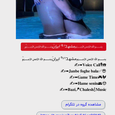
ٖؒ﷽‌مشهـב⁰⁵¹ ایران‌ٖؒ﷽
ٖؒ﷽‌مشهـב⁰⁵¹ ایران‌ٖؒ﷽
✍️➠𝐕𝐨𝐢𝐜𝐞 𝐂𝐚𝐥𝐥🎙☎️
✍️➠𝐉𝐚𝐧𝐛𝐞 𝐟𝐨𝐠𝐡𝐞 𝐛𝐚𝐥𝐚✅😎
✍️➠𝐆𝐚𝐦𝐞 𝐓𝐢𝐦𝐞🎮🐓
✍️➠𝐇𝐚𝐦𝐞 𝐬𝐞𝐧𝐢𝐧👥😍
✍️➠𝐁𝐚𝐳𝐢🪁𝐂𝐡𝐚𝐥𝐞𝐬𝐡🍾𝐌𝐮𝐬𝐢𝐜
‌‍‌‍ ‌‌‌‌‌
مشاهده گروه در تلگرام