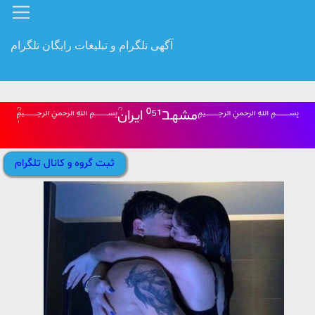
آگهی تلگرام و تبلیغات رایگان تلگرام
ٖؒ﷽‌مشهـב⁰⁵¹ ایران‌ٖؒ﷽
ثبت گروه و کانال تلگرام