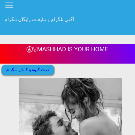
آگهی تلگرام و تبلیغات رایگان تلگرام
𝄞⃝⃭🫧MASHHAD IS YOUR HOME
ثبت گروه و کانال تلگرام