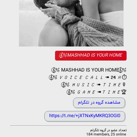
𝄞⃝⃭🫧MASHHAD IS YOUR HOME
𝄞⃝⃭🫧 MASHHAD IS YOUR HOME𝄞⃝⃭🫧
𝄞⃝⃭🫧 𝑉𝑂𝐼𝐶𝐸 𝐶𝐴𝐿𝐿 ➠ 𝟐𝟒 𝐻⏱
𝄞⃝⃭🫧 𝑀𝑈𝑆𝐼𝐶 ➠ 𝑇𝐼𝑀𝐸🎙
𝄞⃝⃭🫧 𝐺𝐴𝑀𝐸 ➠𝑇𝐼𝑀𝐸🏆
مشاهده گروه در تلگرام
https://t.me/+jXTNxKyMKRQ3OGI0
تعداد عضو در
گروه تلگرام
184 members, 25 online