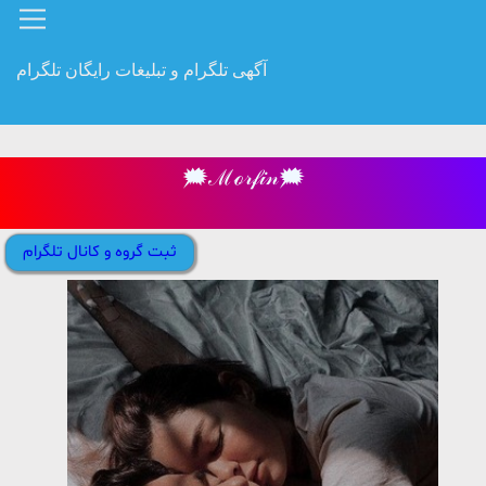
آگهی تلگرام و تبلیغات رایگان تلگرام
🗯ℳℴ𝓇𝒻𝒾𝓃🗯
ثبت گروه و کانال تلگرام