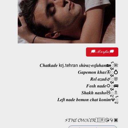
🗯ℳℴ𝓇𝒻𝒾𝓃🗯
𝑪𝒉𝒂𝒕𝒌𝒂𝒅𝒆 krj.tehran 𝒔𝒉𝒊𝒓𝒂𝒛-𝒆𝒔𝒇𝒂𝒉𝒂𝒏🏡ᬼ🌺
𝑮𝒂𝒑𝒆𝒎𝒐𝒏 𝒌𝒉𝒂𝒔🦋ᬼ💍
𝑹𝒆𝒍 𝒂𝒛𝒂𝒅🌿ᬼ🌸
𝑭𝒐𝒔𝒉 𝒏𝒂𝒅𝒆🌻ᬼ🚌
𝑺𝒉𝒂𝒌𝒉 𝒏𝒂𝒔𝒉𝒐🧸ᬼ🚿
𝑳𝒆𝒇𝒕 𝒏𝒂𝒅𝒆 𝒃𝒆𝒎𝒐𝒏 𝒄𝒉𝒂𝒕 𝒌𝒐𝒏𝒊𝒎💎ᬼ
⚡️𝓣𝓗𝓔 𝓞𝓦𝓝𝓔𝓡🇮🇷😘👇🏿