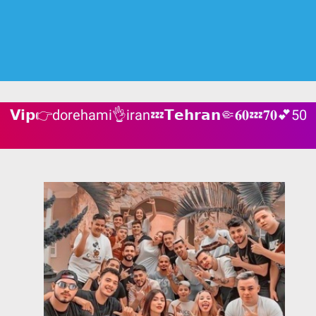
𝗩𝗶𝗽👉dorehami👌iran💤𝗧𝗲𝗵𝗿𝗮𝗻🤏𝟔𝟎💤𝟕𝟎💕50