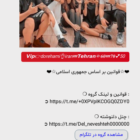
𝗩𝗶𝗽👉dorehami👌iran💤𝗧𝗲𝗵𝗿𝗮𝗻🤏𝟔𝟎💤𝟕𝟎💕50
❤️☆قوانین بر اساس جمهوری اسلامی☆❤️
❍ قوانین و لینک گروه :
➲ https://t.me/+0XPVpIKCOGQ0ZDY0
❍ چنل دلنوشته :
➲ https://t.me/Del_neveshteh0000000
مشاهده گروه در تلگرام