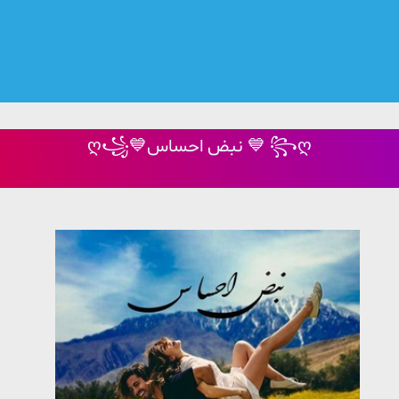
ღ꧁💙نبض احساس 💙 ꧂ღ