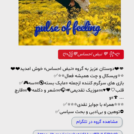
ღ꧁💙نبض احساس 💙 ꧂ღ
❤️❤️دوستان عزیز به گروه «نبض احساس» خوش امدید❤️💋
✅⭐⭐ویسکال و چت همیشه فعال⭐⭐
✅🎮بازی های سرگرم کننده ازجمله «مایک بسته🔇»«سه
قلب🤍🖤♥️»«موزیک تقدیمی🎺🎧»«شعر و دکلمه🗣️»«قارچ
🍄»و ...
✅⭐⭐⭐همراه با جوایز نقدی⭐⭐⭐
✅توهین و بی‌ادبی و بحث سیاسی⛔
مشاهده گروه در تلگرام