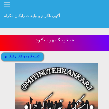
آگهی تلگرام و تبلیغات رایگان تلگرام
مـیـتـیـنـگـ تـهـرانـ ڪـرجـ
ثبت گروه و کانال تلگرام