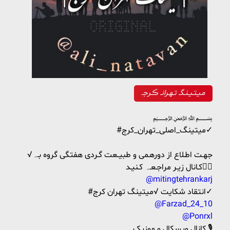
مـیـتـیـنـگـ تـهـرانـ ڪـرجـ
﷽
#میتینگ_اصلی_تهران_کرج✓
√جهـت اطـلاع از دورهـمی و طبیــعت گـردی هفتگی گروه بـہ
کـانال زیـر مراجـعـہ کـنیـد👇🏾
@mitingtehrankarj
#انتقاد شكايت √میتینگ تهران کرج✓
@Farzad_24_10
@Ponrxl
کانال ویسکال و موزیک 🎙