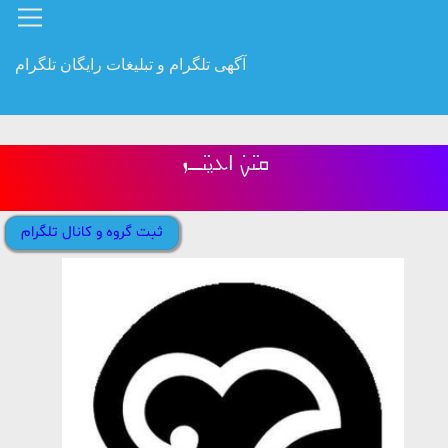
آگهی تلگرام و تبلیغات رایگان تلگرام
ܩࡅ߳ࡍ߭ ߊ‌ܥ‌‌ࡅ࡙ࡅ߳ߺߺܙ
ثبت گروه و کانال تلگرام