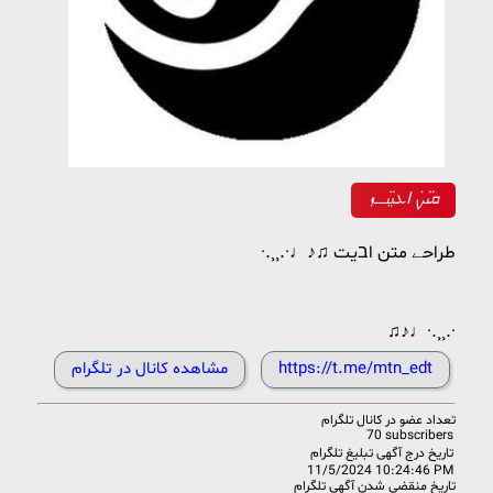
ܩࡅ߳ࡍ߭ ߊ‌ܥ‌‌ࡅ࡙ࡅ߳ߺߺܙ
·.¸¸.·♩♪♫ طراحے متن اבیت
♫♪♩·.¸¸.·
https://t.me/mtn_edt
مشاهده کانال در تلگرام
تعداد عضو در
کانال تلگرام
70 subscribers
تاریخ درج آگهی تبلیغ تلگرام
11/5/2024 10:24:46 PM
تاریخ منقضی شدن آگهی تلگرام