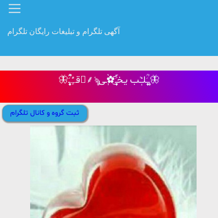
آگهی تلگرام و تبلیغات رایگان تلگرام
🦋قـًٍٛـََ۪۪ٜ۪۪۪۪۪ٜ۪۪۪۪۪ٜؒؔؒؔؓؔ⸙ؒৡـ۪۪۪ٜـَ۪۪ٜ۪۪۪ٜؒؔلـْٰٰٰٰٖٖٖٖٖـٰب یـخـَ۪ٜ۪ٜ۪ٜ۪ٜ۪ؔٛٚؔ͜͡✿ٰٰٰٰٖٖٖٖٖٖٖ‌ـی🦋
ثبت گروه و کانال تلگرام