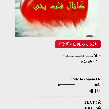
🦋قـًٍٛـََ۪۪ٜ۪۪۪۪۪ٜ۪۪۪۪۪ٜؒؔؒؔؓؔ⸙ؒৡـ۪۪۪ٜـَ۪۪ٜ۪۪۪ٜؒؔلـْٰٰٰٰٖٖٖٖٖـٰب یـخـَ۪ٜ۪ٜ۪ٜ۪ٜ۪ؔٛٚؔ͜͡✿ٰٰٰٰٖٖٖٖٖٖٖ‌ـی🦋
•‌‌- ﷽🧿 -•‌‌‌‌‌
🩵۱/۵/۱۴۰۲🩵 ‌ ‌
‌ ‌‌'
•[𝐰𝐥𝐜 𝐭𝐨 𝐜𝐡𝐚𝐧𝐧𝐞𝐥🔥
●━━━━━━─────── ⇆↻
◁ㅤㅤ❚❚ㅤㅤ▷
⸻⸻⸻⸻⸻⸻
𝐓𝐄𝐗𝐓 ¦🦋⃟
𝐁𝐈𝐎 ¦🥀⃟