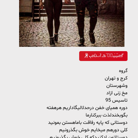
🕺ܩࡅ࡙ࡅ߳ࡅ࡙ࡅ߭ܭَ ࡅ߳ܭ ߊ‌ࡅ߭ܥ‌‌ߊ‌ܩܢ💃
گروه
کرج و تهران
وشهرستان
مخ زنی ازاد
تاسیس 95
دوره همیای خفن درحدلالیگاداریم هرهفته
بگوبخندلذت ببرکنارما
دوستانی که پایه رفاقت باماهستن بمونید
کلی دورهم میخایم خوش بگذرونیم
دوستاتون ادکنیدکه کلی خوش بگذرونیم