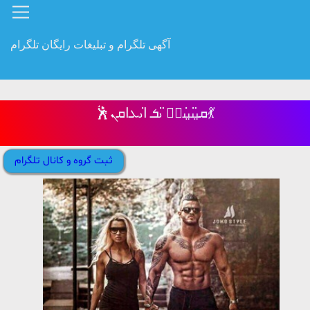
آگهی تلگرام و تبلیغات رایگان تلگرام
🕺ܩࡅ࡙ࡅ߳ࡅ࡙ࡅ߭ܭَ ࡅ߳ܭ ߊ‌ࡅ߭ܥ‌‌ߊ‌ܩܢ💃
ثبت گروه و کانال تلگرام