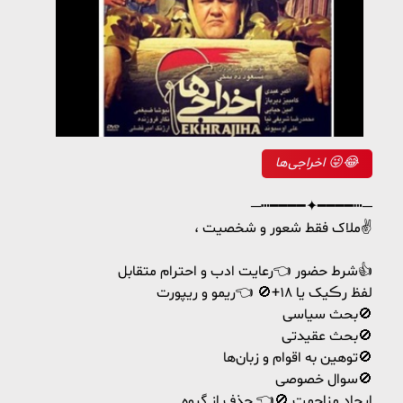
اخراجی‌ها 😜😂
─┅━━━━✦━━━━┅─
، ملاک فقط شعور و شخصیت✌
شرط حضور 👈رعایت ادب و احترام متقابل👍
لفظ رڪیک یا ۱۸+🚫 👈ریمو‌ و ریپورت
بحث سیاسی🚫
بحث عقیدتی🚫
توهین به اقوام و زبان‌ها🚫
سوال خصوصی🚫
ایجاد مزاحمت 🚫👈 حذف از گروه