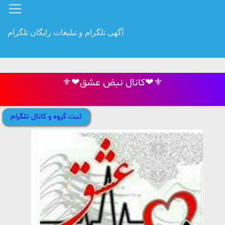
آگهی تلگرام و تبلیغات رایگان تلگرام
⚜❤کانال نبض عشق❤⚜
ثبت گروه و کانال تلگرام