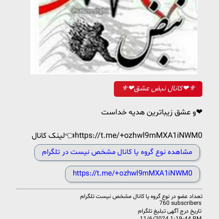
⚜❤کانال نبض عشق❤⚜
و عشق زیباترین هدیه خداست❤
لینک کانال👈https://t.me/+ozhwl9mMXA1iNWM0
مشاهده نوع گروه یا کانال مشخص نیست در تلگرام
https://t.me/+ozhwl9mMXA1iNWM0
تعداد عضو در
نوع گروه یا کانال مشخص نیست تلگرام
760 subscribers
تاریخ درج آگهی تبلیغ تلگرام