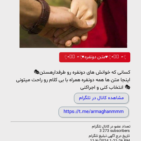
𓏲ָ⋆☾︎⃝ ⋆𓏲ָ♥متن دونفره♥𓏲ָ⋆☾︎⃝ ⋆𓏲ָ
🎭کسانی که خوانش های دونفره رو طرفدارهستن
اینجا متن ها همه دونفره همراه با بی کلام رو راحت میتونی
انتخاب کنی و اجراکنی 🎭
مشاهده کانال در تلگرام
https://t.me/armaghanmmm
تعداد عضو در
کانال تلگرام
3 273 subscribers
تاریخ درج آگهی تبلیغ تلگرام