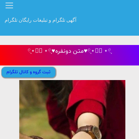
آگهی تلگرام و تبلیغات رایگان تلگرام
𓏲ָ⋆☾︎⃝ ⋆𓏲ָ♥متن دونفره♥𓏲ָ⋆☾︎⃝ ⋆𓏲ָ
ثبت گروه و کانال تلگرام