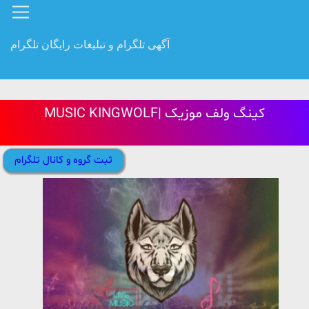
آگهی تلگرام و تبلیغات رایگان تلگرام
MUSIC KINGWOLF| کینگ ولف موزیک
ثبت گروه و کانال تلگرام