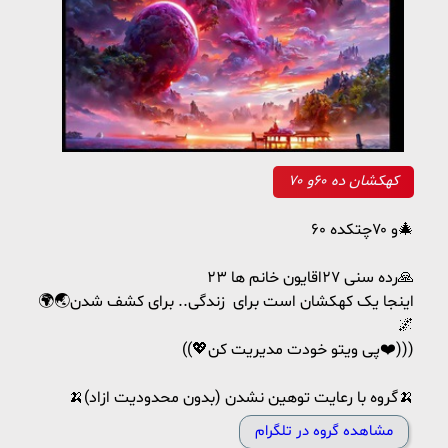
کهکشان ده ۶۰و ۷۰
۶۰ و ۷۰چتکده🎄
رده سنی ۲۷اقایون خانم ها ۲۳🙏
🌍🌏اینجا یک کهکشان است برای زندگی.. برای کشف شدن
🌌
((💖پی ویتو خودت مدیریت کن❤️)))
🍌گروه با رعایت توهین نشدن (بدون محدودیت ازاد)🍌
مشاهده گروه در تلگرام