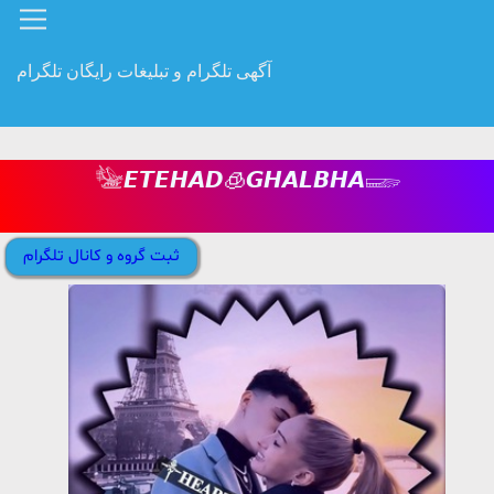
آگهی تلگرام و تبلیغات رایگان تلگرام
𓅋𝙀𝙏𝙀𝙃𝘼𝘿🧊𝙂𝙃𝘼𝙇𝘽𝙃𝘼𓆃
ثبت گروه و کانال تلگرام