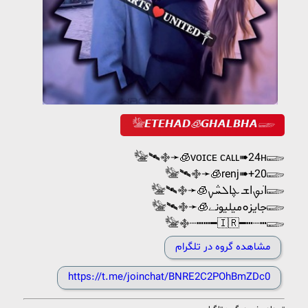
𓅋𝙀𝙏𝙀𝙃𝘼𝘿🧊𝙂𝙃𝘼𝙇𝘽𝙃𝘼𓆃
𓅋🛰࿇➛🧊ᴠᴏɪᴄᴇ ᴄᴀʟʟ➠24ʜ𓆃
𓅋🛰࿇➛🧊renj➠+20𓆃
𓅋🛰࿇➛🧊ߊ‌ࡅ߭ࡐ‌ߊ‌ܫ ܥ݆ߊ‌ܠܚ݅ࡍ𓆃
𓅋🛰࿇➛🧊جایزܘمیلیونے𓆃
𓅋࿇┈┅┅━🇮🇷━┅┈┅𓆃
مشاهده گروه در تلگرام
https://t.me/joinchat/BNRE2C2POhBmZDc0