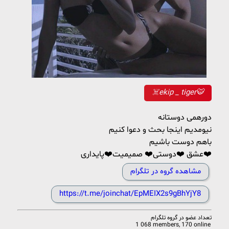
☠️ekip _ tiger🐯
دورهمی دوستانه
نیومدیم اینجا بحث و دعوا کنیم
باهم دوست باشیم
عشق ❤️دوستی❤️ صمیمیت❤️پایداری❤️
مشاهده گروه در تلگرام
https://t.me/joinchat/EpMEIX2s9gBhYjY8
تعداد عضو در
گروه تلگرام
1 068 members, 170 online