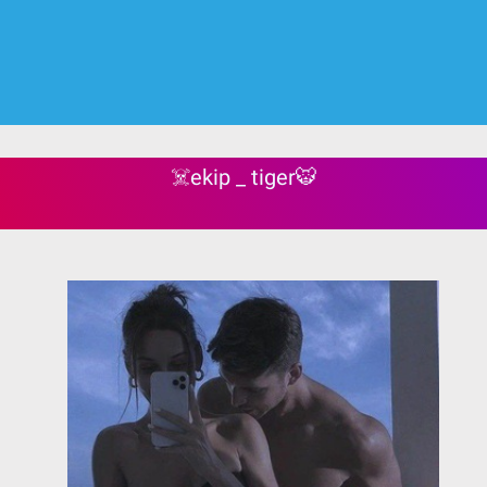
☠️ekip _ tiger🐯