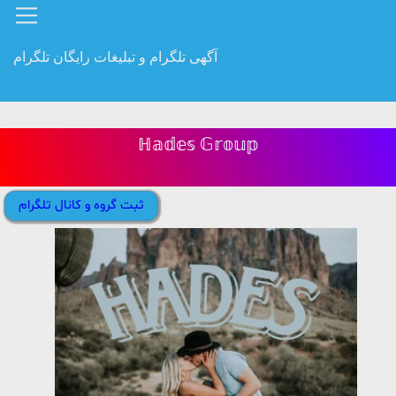
آگهی تلگرام و تبلیغات رایگان تلگرام
ℍ𝕒𝕕𝕖𝕤 𝔾𝕣𝕠𝕦𝕡
ثبت گروه و کانال تلگرام