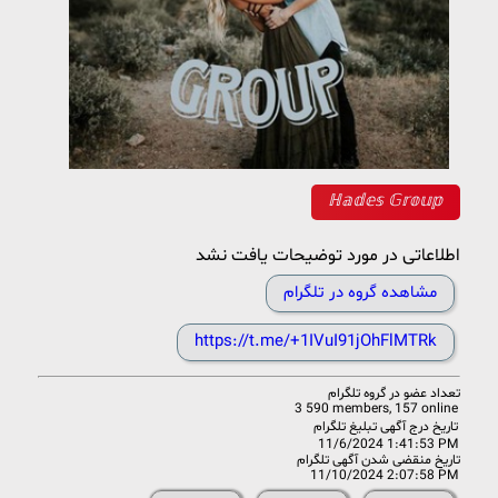
ℍ𝕒𝕕𝕖𝕤 𝔾𝕣𝕠𝕦𝕡
اطلاعاتی در مورد توضیحات یافت نشد
مشاهده گروه در تلگرام
https://t.me/+1IVuI91jOhFlMTRk
تعداد عضو در
گروه تلگرام
3 590 members, 157 online
تاریخ درج آگهی تبلیغ تلگرام
11/6/2024 1:41:53 PM
تاریخ منقضی شدن آگهی تلگرام
11/10/2024 2:07:58 PM