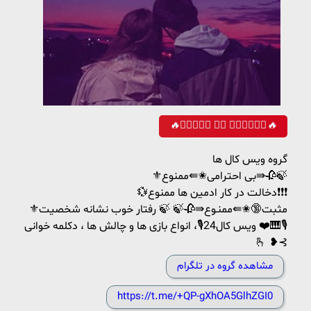
🔥❥𝒇𝒊𝒓𝒆 𝒐𝒇 𝒍𝒐𝒗𝒆❥᭬‌🔥
گروه ویس کال ها
⚜بی احترامی✬⇚ممنوع⇛🥀🍃
💱دخالت در کار ادمین ها ممنوع❗❗❗
⚜مثبت🔞✬⇚ممنـوع⇛🥀🍃 🍃 رفتار خوب نشانه شخصیت
❤️ ویس کال24🎙، انواع بازی ها و چالش ها ، دکلمه خوانی🎹🎙
🫰 ❥⊰
مشاهده گروه در تلگرام
https://t.me/+QP-gXhOA5GlhZGI0