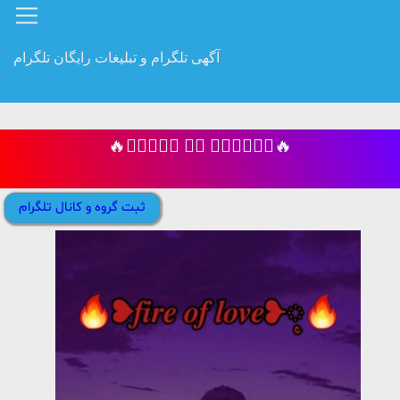
آگهی تلگرام و تبلیغات رایگان تلگرام
🔥❥𝒇𝒊𝒓𝒆 𝒐𝒇 𝒍𝒐𝒗𝒆❥᭬‌🔥
ثبت گروه و کانال تلگرام