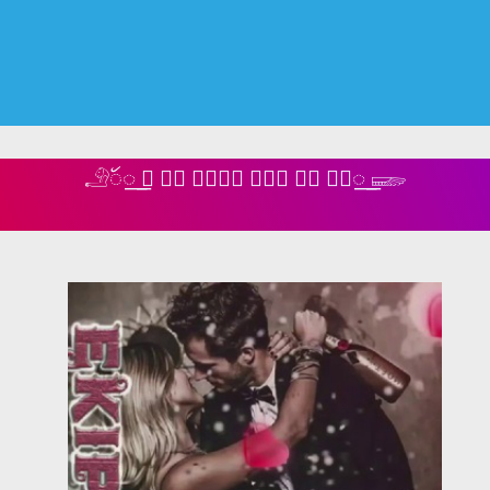
𓄂꯭ꪰ ⃝ ✹🅖 𝒆𝒌𝒊𝒑 𝒗𝒊𝒑 🅟✹ ⃝⃭‌꯭ 𓆃