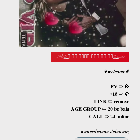
𓄂꯭ꪰ ⃝ ✹🅖 𝒆𝒌𝒊𝒑 𝒗𝒊𝒑 🅟✹ ⃝⃭‌꯭ 𓆃
❦𝒘𝒆𝒍𝒄𝒐𝒎𝒆❦
𝐏𝐕 ➯ 🚫
+𝟏𝟖 ➯ 🚫
𝐋𝐈𝐍𝐊 ➯ 𝐫𝐞𝐦𝐨𝐯𝐞
𝐀𝐆𝐄 𝐆𝐑𝐎𝐔𝐏 ➯ 𝟐𝟎 𝐛𝐞 𝐛𝐚𝐥𝐚
𝐂𝐀𝐋𝐋 ➯ 𝟐𝟒 𝐨𝐧𝐥𝐢𝐧𝐞
𝒐𝒘𝒏𝒆𝒓√𝒓𝒂𝒎𝒊𝒏 𝒅𝒆𝒍𝒏𝒂𝒘𝒂𝒛