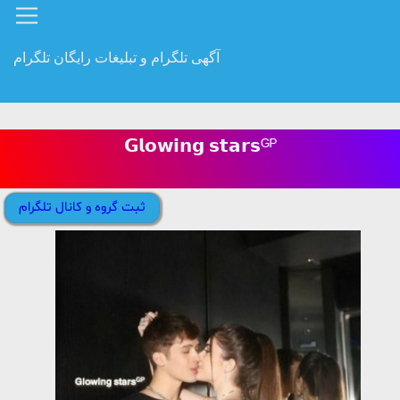
آگهی تلگرام و تبلیغات رایگان تلگرام
𝗚𝗹𝗼𝘄𝗶𝗻𝗴 𝘀𝘁𝗮𝗿𝘀ᴳᴾ
ثبت گروه و کانال تلگرام