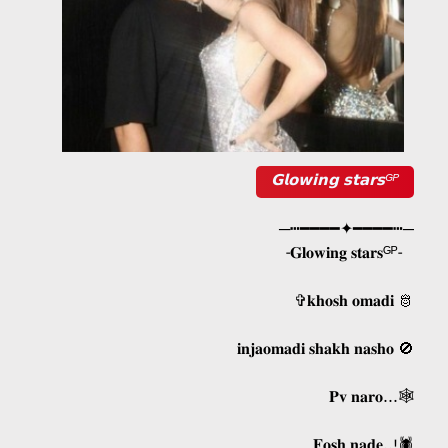
𝗚𝗹𝗼𝘄𝗶𝗻𝗴 𝘀𝘁𝗮𝗿𝘀ᴳᴾ
─┅━━━━✦━━━━┅─
-𝐆𝐥𝐨𝐰𝐢𝐧𝐠 𝐬𝐭𝐚𝐫𝐬ᴳᴾ-
✞𝐤𝐡𝐨𝐬𝐡 𝐨𝐦𝐚𝐝𝐢 🫅
𝐢𝐧𝐣𝐚𝐨𝐦𝐚𝐝𝐢 𝐬𝐡𝐚𝐤𝐡 𝐧𝐚𝐬𝐡𝐨 🚫
𝐏𝐯 𝐧𝐚𝐫𝐨...🕸
𝐅𝐨𝐬𝐡 𝐧𝐚𝐝𝐞..!🕷