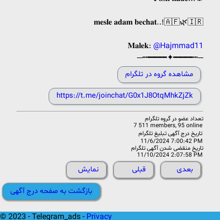
𝐦𝐞𝐬𝐥𝐞 𝐚𝐝𝐚𝐦 𝐛𝐞𝐜𝐡𝐚𝐭..!🇦🇫🌿🇮🇷
𝐌𝐚𝐥𝐞𝐤:
@Hajmmad11
─┅━━━━✦━━━━┅─
مشاهده گروه در تلگرام
https://t.me/joinchat/G0x1J8OtqMhkZjZk
تعداد عضو در
گروه تلگرام
7 511 members, 95 online
تاریخ درج آگهی تبلیغ تلگرام
11/6/2024 7:00:42 PM
تاریخ منقضی شدن آگهی تلگرام
11/10/2024 2:07:58 PM
بعدی
قبلی
نمایش
بازگشت به صفحه درج آگهی
© 2023 - Telegram_ads -
Privacy