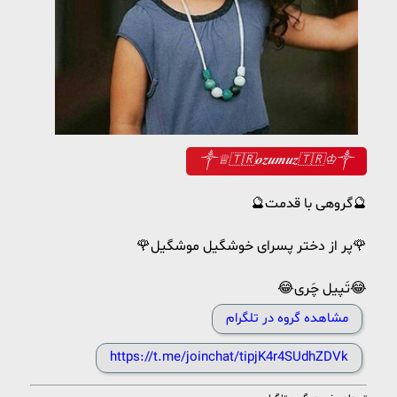
༒︎♕︎🇹🇷𝒐𝒛𝒖𝒎𝒖𝒛🇹🇷♔︎༒︎
🔮گروهی با قدمت🔮
🌹پر از دختر پسرای خوشگیل موشگیل🌹
😂تَپیل چَری😂
مشاهده گروه در تلگرام
https://t.me/joinchat/tipjK4r4SUdhZDVk