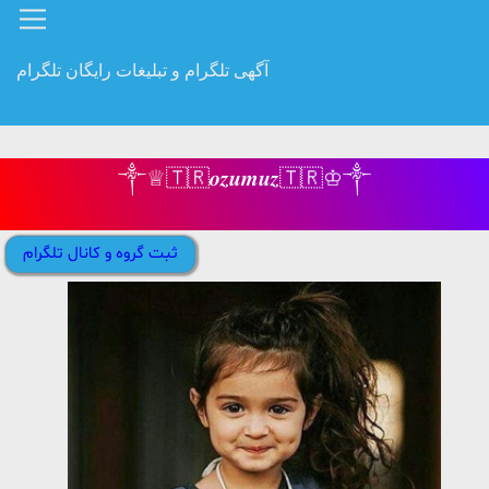
آگهی تلگرام و تبلیغات رایگان تلگرام
༒︎♕︎🇹🇷𝒐𝒛𝒖𝒎𝒖𝒛🇹🇷♔︎༒︎
ثبت گروه و کانال تلگرام