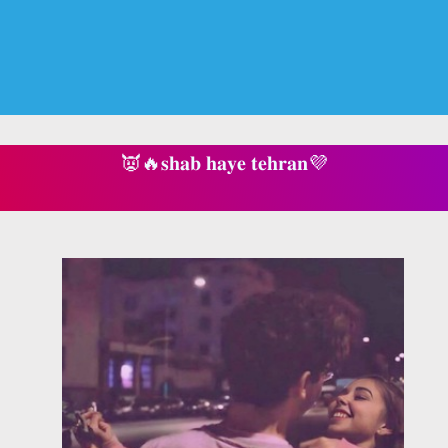
👿🔥𝐬𝐡𝐚𝐛 𝐡𝐚𝐲𝐞 𝐭𝐞𝐡𝐫𝐚𝐧💜