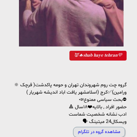
👿🔥𝐬𝐡𝐚𝐛 𝐡𝐚𝐲𝐞 𝐭𝐞𝐡𝐫𝐚𝐧💜
🔆 گروه چت روم شهروندان تهران و حومه پاکدشت( قرچک
ورامین)✅کرج (اسلامشهر یافت اباد اندیشه شهریار )
📣بحث سیاسی ممنوع⛔
🔺 حضور افراد , بالایه❤️۱۸سال
ادب نشانه شخصیت شماست
🗣 ویسکال24 میتینگ
مشاهده گروه در تلگرام