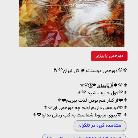
دورهمی پاییزی
🥂💜دورهمی دوستانه💓 کل ایران💜🥂
⚜🩵𝄞⃝⃭🍁پاییزی 𝄞⃝🍁🩵⚜
⚜💛 فول جنبه باشید💛⚜
⚜❤️از کنار هم‌ بودن لذت ببریم❤️⚜
⚜🩷دورهمی داریم اونم چه دورهمی ای🩷⚜
⚜💙پیوی مربوط شماست به گپ ربطی نداره💙 ⚜
مشاهده گروه در تلگرام