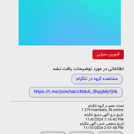
قزوین سیتی
اطلاعاتی در مورد توضیحات یافت نشد
مشاهده گروه در تلگرام
https://t.me/joinchat/cNdvA_0hqqMyYjhk
تعداد عضو در
گروه تلگرام
1 279 members, 36 online
تاریخ درج آگهی تبلیغ تلگرام
11/6/2024 7:16:42 PM
تاریخ منقضی شدن آگهی تلگرام
11/10/2024 2:07:58 PM