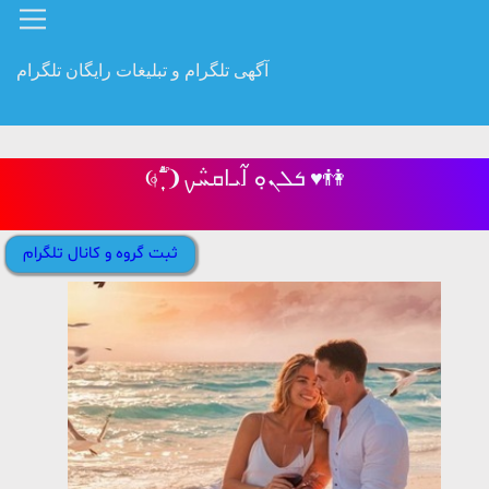
آگهی تلگرام و تبلیغات رایگان تلگرام
❨ ‌⃘⃒֟‌ٖٜٖٜٖٜٖٜٖؖؖؖؖؖ ❩ܭܠܢ̣ܘ ߊ߬ܝ‌ߊ‌ܩܚ݅ࡍ ♥️👫
ثبت گروه و کانال تلگرام