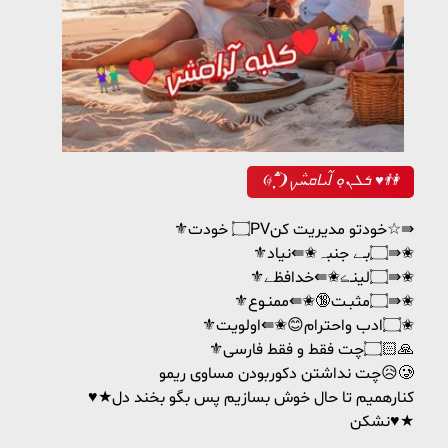
❨ ‌⃘⃒֟‌ٖٜٖٜٖٜٖٜٖؖؖؖؖؖ ❩ܭܠܢ̣ܘ ߊ߬ܝ‌ߊ‌ܩܚ݅ࡍ ♥️👫
⚜️۝ خودتPVخودتو مدیریت کن☆⇛
⚜️۝بـے جنبہ✬⇚نیاد⇛✬
⚜️۝لینـڪ✬⇚خدافظے⇛✬
⚜️۝مثبـت🔞✬⇚ممنـوع⇛✬
⚜️۝ادب واحترام😊✬⇚اولویت✬
⚜۝چت فقط و فقط فارسی🙏🏻
چت نداشتن دکوربودن مساوی ریمو😥🥲
♥★کنارهمیم تا حال خوش بسازیم پس بگو بخند دل
نشکن♥★