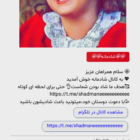
🤩🤩شادمانه🤩🤩
سلام همراهان عزیز 🤩
به کانال شادمانه خوش آمدید 💖
هدف ما شاد بودن شماست👌 حتی برای لحظه ای کوتاه🥰
https://t.me/shadmaneeeeeeeeeeee
با دعوت دوستان خود،میتونید باعث شادیشون باشید🥳
مشاهده کانال در تلگرام
https://t.me/shadmaneeeeeeeeeeee