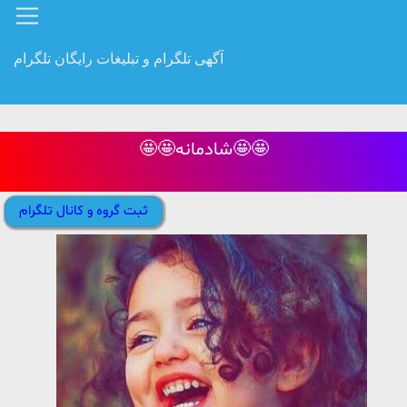
آگهی تلگرام و تبلیغات رایگان تلگرام
🤩🤩شادمانه🤩🤩
ثبت گروه و کانال تلگرام