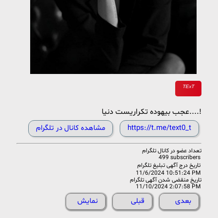
ᵀᴱˣᵀ
عجب بیهوده تکراریست دنیا....!
https://t.me/text0_t
مشاهده کانال در تلگرام
تعداد عضو در
کانال تلگرام
499 subscribers
تاریخ درج آگهی تبلیغ تلگرام
11/6/2024 10:51:24 PM
تاریخ منقضی شدن آگهی تلگرام
11/10/2024 2:07:58 PM
بعدی
قبلی
نمایش