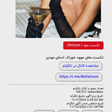
Demure | تکست مود
تکست های موود خوراک ادمای مودی
مشاهده کانال در تلگرام
https://t.me/BeDemure
تعداد عضو در
کانال تلگرام
108 521 subscribers
تاریخ درج آگهی تبلیغ تلگرام
11/7/2024 2:35:53 AM
تاریخ منقضی شدن آگهی تلگرام
11/10/2024 2:07:58 PM