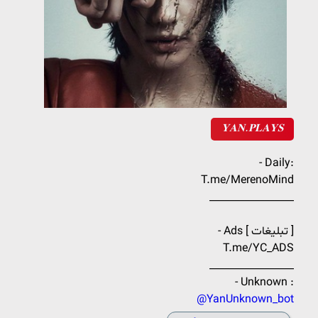
𝐘𝐀𝐍.𝐏𝐋𝐀𝐘𝐒
- Daily:
T.me/MerenoMind
_________________
- Ads [ تبلیغات ]
T.me/YC_ADS
_________________
- Unknown :
@YanUnknown_bot