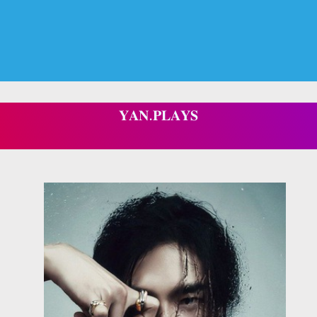
𝐘𝐀𝐍.𝐏𝐋𝐀𝐘𝐒